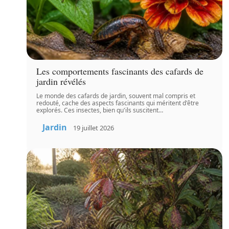
Les comportements fascinants des cafards de
jardin révélés
Le monde des cafards de jardin, souvent mal compris et
redouté, cache des aspects fascinants qui méritent d'être
explorés. Ces insectes, bien qu'ils suscitent
…
Jardin
19 juillet 2026