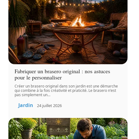
Fabriquer un brasero original : nos astuces
pour le personnaliser
Créer un brasero original dans son jardin est une démarche
qui combine à la fois créativité et praticité. Le brasero n'est
pas simplement un
…
Jardin
24 juillet 2026