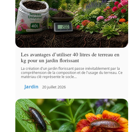
Les avantages d’utiliser 40 litres de terreau en
kg pour un jardin florissant
La création d'un jardin florissant passe inévitablement par la
compréhension de la composition et de l'usage du terreau. Ce
matériau clé représente le socle
…
Jardin
20 juillet 2026