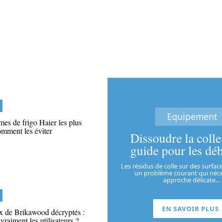
Equipement
es de frigo Haier les plus
omment les éviter
Dissoudre la coll
guide pour les dé
Les résidus de colle sur des surfa
un problème courant qui néce
approche délicate
…
EN SAVOIR PLUS
ix de Brikawood décryptés :
vraiment les utilisateurs ?