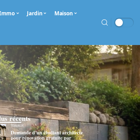
Immo
Jardin
Maison
lus récents
TRAVAUX
Demande d’un étudiant architecte
pour rénovation gratuite par