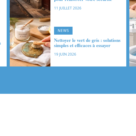
11 JUILLET 2026
NEWS
Nettoyer le vert de gris : solutions
s
simples et efficaces à essayer
19 JUIN 2026