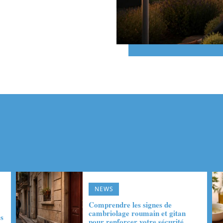
NEWS
Comprendre les signes de
cambriolage roumain et gitan
es
pour renforcer votre sécurité