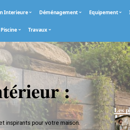
n Interieure
Déménagement
Equipement
Piscine
Travaux
térieur :
Les p
t inspirants pour votre maison.