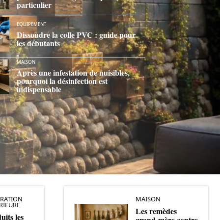
particulier
EQUIPEMENT
Dissoudre la colle PVC : guide pour
les débutants
MAISON
Après une infestation de nuisibles,
pourquoi la désinfection est
indispensable
RATION
MAISON
RIEURE
Les remèdes
uits les
grand-mère contre