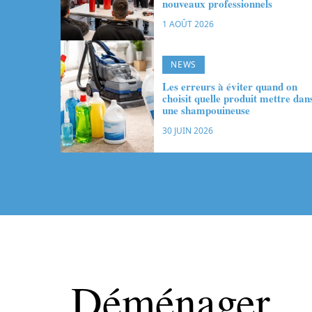
nouveaux professionnels
1 AOÛT 2026
NEWS
Les erreurs à éviter quand on
choisit quelle produit mettre dan
une shampouineuse
30 JUIN 2026
Déménager