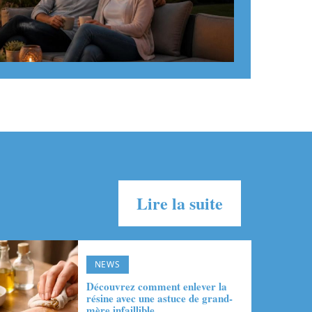
Lire la suite
NEWS
Découvrez comment enlever la
résine avec une astuce de grand-
mère infaillible