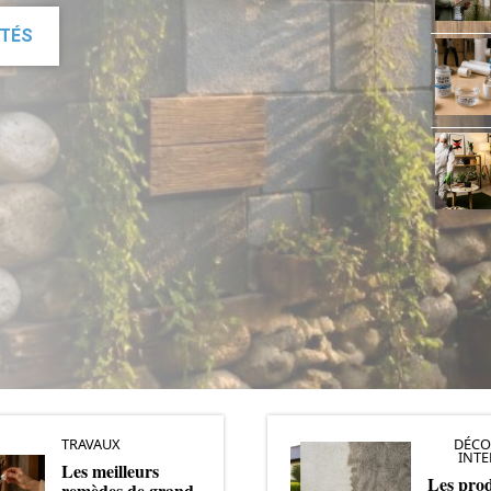
ITÉS
TRAVAUX
DÉCO
INTE
Les meilleurs
Les prod
remèdes de grand-