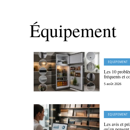
Équipement
EQUIPEMENT
Les 10 problèm
fréquents et c
5 août 2026
EQUIPEMENT
Les avis et pr
qu’en pensent 