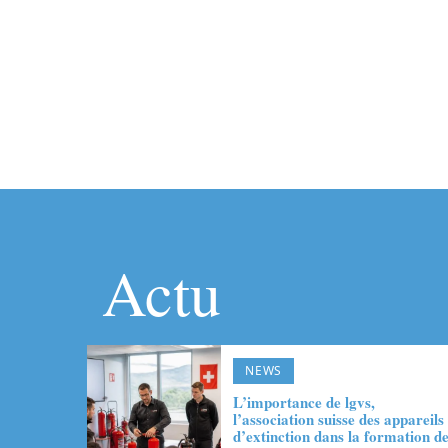
Actu
NEWS
L’importance de lgvs,
l’association suisse des appareils
d’extinction dans la formation d