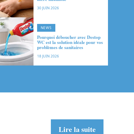
30 JUIN 2026
NEWS
Pourquoi déboucher avec Destop
WC est la solution idéale pour vos
problèmes de sanitaires
18 JUIN 2026
Lire la suite