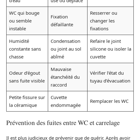
d’eau
usé ou déplacé
WC qui bouge
Resserrer ou
Fixation
ou semble
changer les
défaillante
instable
fixations
Humidité
Condensation
Refaire le joint
constante sans
ou joint au sol
silicone ou isoler la
chasse
abîmé
cuvette
Mauvaise
Odeur d’égout
Vérifier l’état du
étanchéité du
sans fuite visible
tuyau d’évacuation
raccord
Petite fissure sur
Cuvette
Remplacer les WC
la céramique
endommagée
Prévention des fuites entre WC et carrelage
Il est plus judicieux de prévenir que de guérir. Après avoir