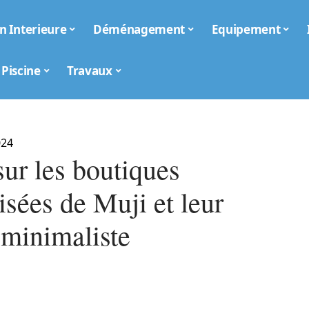
n Interieure
Déménagement
Equipement
Piscine
Travaux
024
ur les boutiques
isées de Muji et leur
 minimaliste