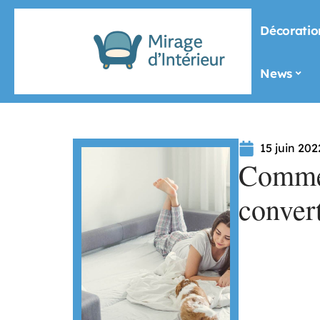
Décoratio
News
15 juin 202
Commen
convert