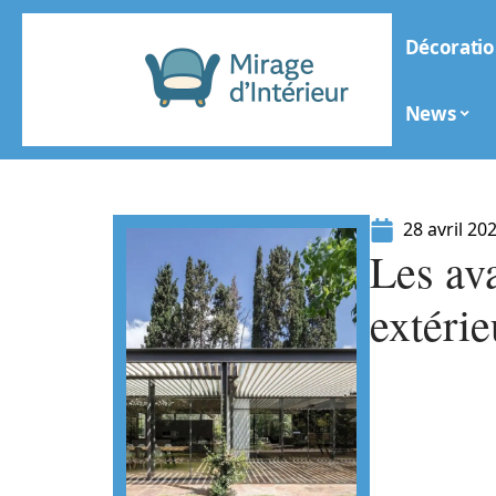
Décoratio
News
28 avril 20
Les av
extéri