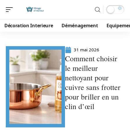
Décoration Interieure
Déménagement
Equipeme
31 mai 2026
Comment choisir
le meilleur
nettoyant pour
cuivre sans frotter
pour briller en un
clin d’œil