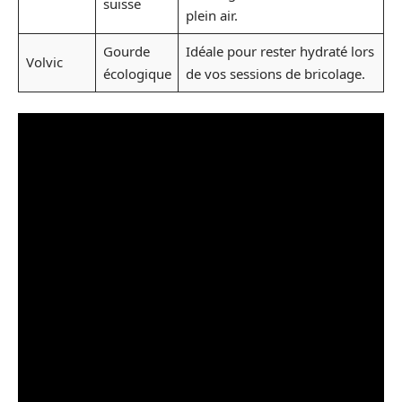
suisse
plein air.
Gourde
Idéale pour rester hydraté lors
Volvic
écologique
de vos sessions de bricolage.