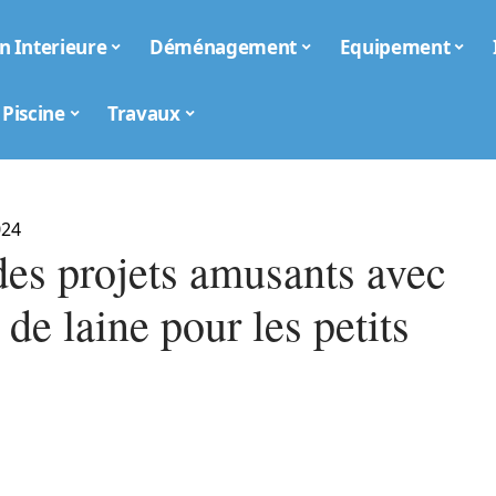
n Interieure
Déménagement
Equipement
Piscine
Travaux
024
des projets amusants avec
s de laine pour les petits
s