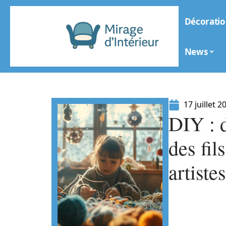
Décoratio
News
17 juillet 2
DIY : 
des fil
artiste