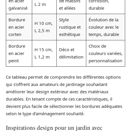
en acier
de massifs
corrosion,
L 2 m
galvanisé
et allées
durable
Bordure
Style
Évolution de la
H 10 cm,
en acier
rustique et
couleur avec le
L 2,5 m
corten
esthétique
temps, durable
Bordure
Choix de
H 15 cm,
Déco et
en acier
couleurs variées,
L 1,2 m
délimitation
peint
personnalisation
Ce tableau permet de comprendre les différentes options
qui s’offrent aux amateurs de jardinage souhaitant
améliorer leur design extérieur avec des matériaux
durables. En tenant compte de ces caractéristiques, il
devient plus facile de sélectionner les bordures adéquates
selon le type d’aménagement souhaité.
Inspirations design pour un jardin avec