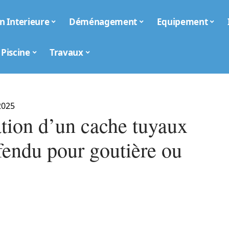
n Interieure
Déménagement
Equipement
Piscine
Travaux
2025
ation d’un cache tuyaux
fendu pour goutière ou