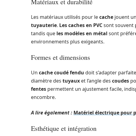
Matériaux et durabilité
Les matériaux utilisés pour le
cache
jouent un
tuyauterie
.
Les caches en PVC
sont souvent p
tandis que
les modèles en métal
sont préféré
environnements plus exigeants.
Formes et dimensions
Un
cache coudé fendu
doit s’adapter parfai
diamètre des
tuyaux
et l’angle des
coudes
pou
fentes
permettent un ajustement facile, indis
encombre.
A lire également :
Matériel électrique pour pa
Esthétique et intégration