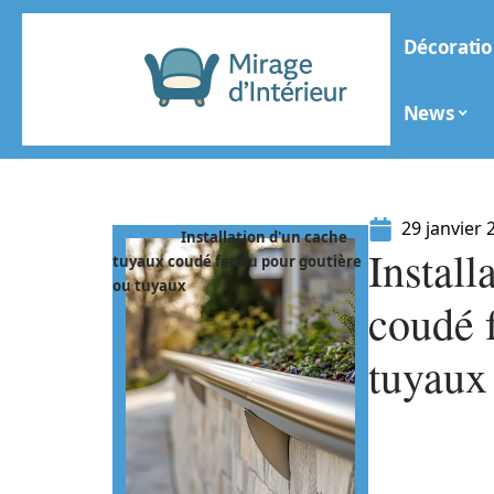
Décoratio
News
29 janvier 
Installation d'un cache
Install
tuyaux coudé fendu pour goutière
ou tuyaux
coudé 
tuyaux