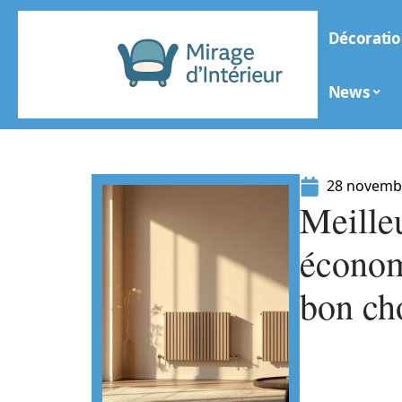
Décoratio
News
28 novemb
Meille
économ
bon ch