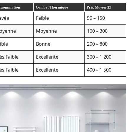
nsommation
Confort Thermique
Prix Moyen (€)
evée
Faible
50 – 150
oyenne
Moyenne
100 – 300
ible
Bonne
200 – 800
ès Faible
Excellente
300 – 1 200
ès Faible
Excellente
400 – 1 500