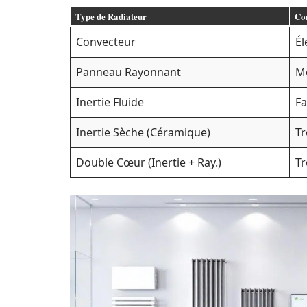
Type de Radiateur
Co
Convecteur
Él
Panneau Rayonnant
M
Inertie Fluide
Fa
Inertie Sèche (Céramique)
Tr
Double Cœur (Inertie + Ray.)
Tr