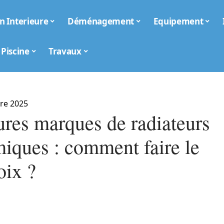
n Interieure
Déménagement
Equipement
Piscine
Travaux
re 2025
ures marques de radiateurs
iques : comment faire le
oix ?