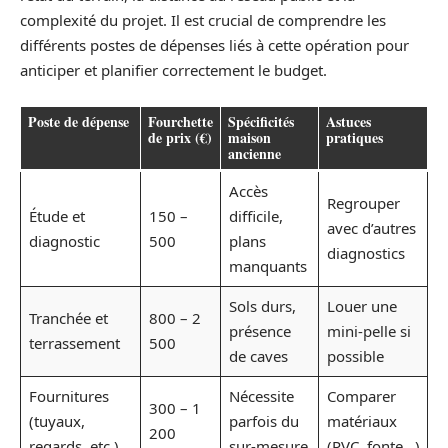
complexité du projet. Il est crucial de comprendre les
différents postes de dépenses liés à cette opération pour
anticiper et planifier correctement le budget.
Poste de dépense
Fourchette
Spécificités
Astuces
de prix (€)
maison
pratiques
ancienne
Accès
Regrouper
Étude et
150 –
difficile,
avec d’autres
diagnostic
500
plans
diagnostics
manquants
Sols durs,
Louer une
Tranchée et
800 – 2
présence
mini-pelle si
terrassement
500
de caves
possible
Fournitures
Nécessite
Comparer
300 – 1
(tuyaux,
parfois du
matériaux
200
regards, etc.)
sur-mesure
(PVC, fonte…)