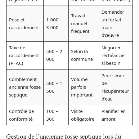
Demander
Travail
Pose et
1 000 –
un forfait
manuel
raccordement
3 000
main
fréquent
d’œuvre
Taxe de
Négocier
500 – 2
Selon la
raccordement
l’échéancier
000
commune
(PFAC)
si besoin
Peut servir
Comblement
Volume
500 – 1
de
ancienne fosse
parfois
500
récupérateur
septique
important
d’eau
Contrôle de
100 –
Visite
Planifier en
conformité
300
obligatoire
amont
Gestion de l’ancienne fosse septique lors du