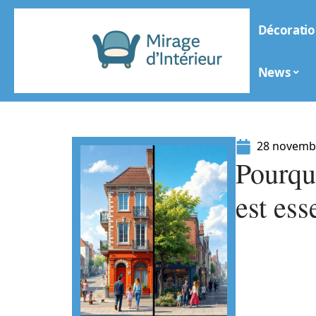
Décoratio
News
28 novemb
Pourqu
est ess