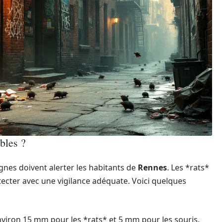
bles ?
gnes doivent alerter les habitants de
Rennes
. Les *rats*
étecter avec une vigilance adéquate. Voici quelques
viron 15 mm pour les *rats* et 5 mm pour les souris.